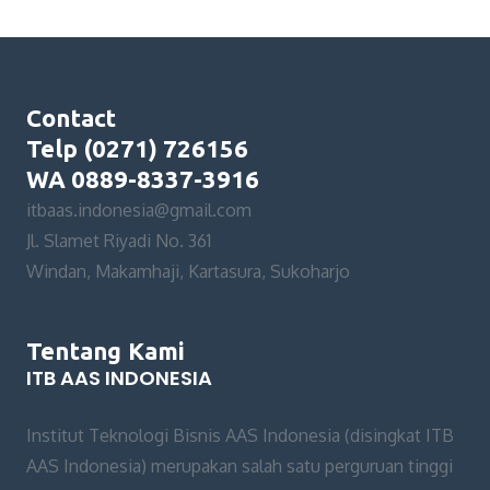
Contact
Telp (0271) 726156
WA 0889-8337-3916
itbaas.indonesia@gmail.com
Jl. Slamet Riyadi No. 361
Windan, Makamhaji, Kartasura, Sukoharjo
Tentang Kami
ITB AAS INDONESIA
Institut Teknologi Bisnis AAS Indonesia (disingkat ITB
AAS Indonesia) merupakan salah satu perguruan tinggi