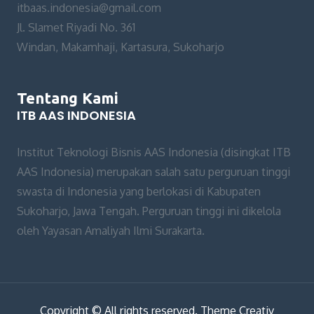
itbaas.indonesia@gmail.com
Jl. Slamet Riyadi No. 361
Windan, Makamhaji, Kartasura, Sukoharjo
Tentang Kami
ITB AAS INDONESIA
Institut Teknologi Bisnis AAS Indonesia (disingkat ITB
AAS Indonesia) merupakan salah satu perguruan tinggi
swasta di Indonesia yang berlokasi di Kabupaten
Sukoharjo, Jawa Tengah. Perguruan tinggi ini dikelola
oleh Yayasan Amaliyah Ilmi Surakarta.
Copyright © All rights reserved. Theme Creativ