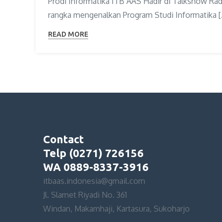
Prodi Informatika ITB AAS Hadir di Talkshow Ra
rangka mengenalkan Program Studi Informatika [
READ MORE
Contact
Telp (0271) 726156
WA 0889-8337-3916
itbaas.indonesia@gmail.com
Jl. Slamet Riyadi No. 361
Windan, Makamhaji, Kartasura, Sukoharjo