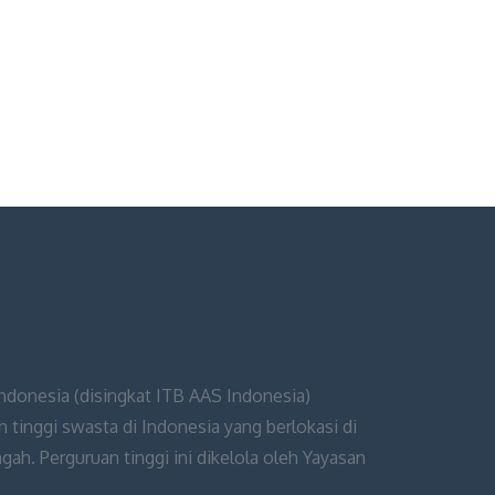
Indonesia (disingkat ITB AAS Indonesia)
 tinggi swasta di Indonesia yang berlokasi di
ah. Perguruan tinggi ini dikelola oleh Yayasan