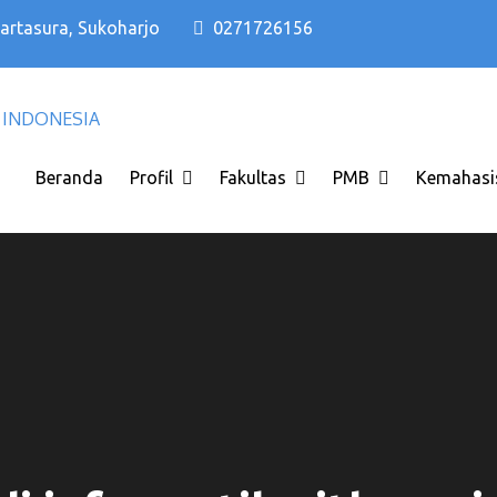
Kartasura, Sukoharjo
0271726156
Kampus PTS Solo Terbaik di Solo Raya I
Kampus PTS Solo Terbaik
INDONESIA
Beranda
Profil
Fakultas
PMB
Kemahasi