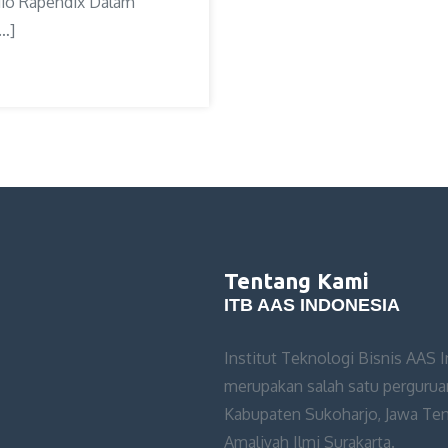
dio Rapendix Dalam
…]
Tentang Kami
ITB AAS INDONESIA
Institut Teknologi Bisnis AAS 
merupakan salah satu perguruan
Kabupaten Sukoharjo, Jawa Teng
Amaliyah Ilmi Surakarta.