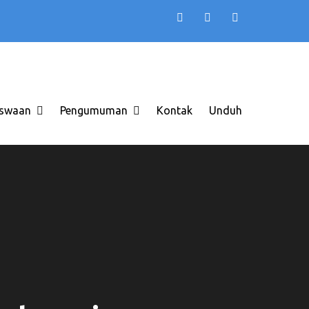
TB AAS INDONESIA
 di Solo Raya ITB AAS
swaan
Pengumuman
Kontak
Unduh