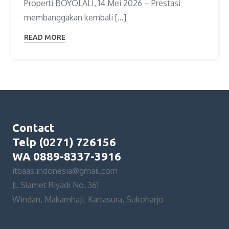
Properti BOYOLALI, 14 Mei 2026 – Prestasi
membanggakan kembali […]
READ MORE
Contact
Telp (0271) 726156
WA 0889-8337-3916
itbaas.indonesia@gmail.com
Jl. Slamet Riyadi No. 361
Windan, Makamhaji, Kartasura, Sukoharjo