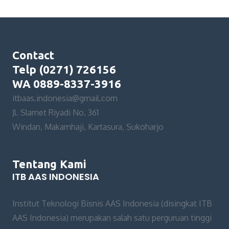
Contact
Telp (0271) 726156
WA 0889-8337-3916
itbaas.indonesia@gmail.com
Jl. Slamet Riyadi No. 361
Windan, Makamhaji, Kartasura, Sukoharjo
Tentang Kami
ITB AAS INDONESIA
Institut Teknologi Bisnis AAS Indonesia (disingkat ITB
AAS Indonesia) merupakan salah satu perguruan tinggi