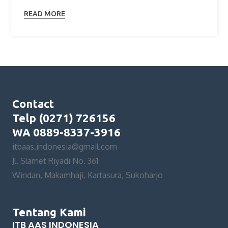
READ MORE
Contact
Telp (0271) 726156
WA 0889-8337-3916
itbaas.indonesia@gmail.com
Jl. Slamet Riyadi No. 361
Windan, Makamhaji, Kartasura, Sukoharjo
Tentang Kami
ITB AAS INDONESIA