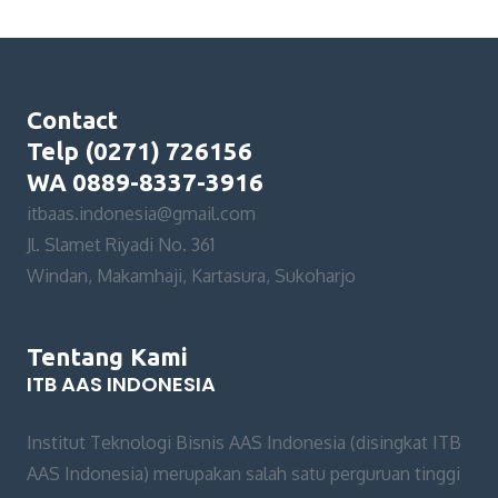
Contact
Telp (0271) 726156
WA 0889-8337-3916
itbaas.indonesia@gmail.com
Jl. Slamet Riyadi No. 361
Windan, Makamhaji, Kartasura, Sukoharjo
Tentang Kami
ITB AAS INDONESIA
Institut Teknologi Bisnis AAS Indonesia (disingkat ITB
AAS Indonesia) merupakan salah satu perguruan tinggi