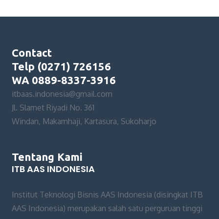
Contact
Telp (0271) 726156
WA 0889-8337-3916
itbaas.indonesia@gmail.com
Jl. Slamet Riyadi No. 361
Windan, Makamhaji, Kartasura, Sukoharjo
Tentang Kami
ITB AAS INDONESIA
Institut Teknologi Bisnis AAS Indonesia (disingkat ITB
AAS Indonesia) merupakan salah satu perguruan tinggi