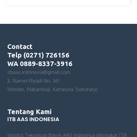
Contact
Telp (0271) 726156
WA 0889-8337-3916
itbaas.indonesia@gmail.com
Jl. Slamet Riyadi No. 361
Windan, Makamhaji, Kartasura, Sukoharjo
Tentang Kami
ITB AAS INDONESIA
Institut Teknologi Bisnis AAS Indonesia (disingkat ITB