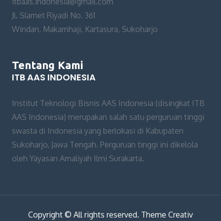
itbaas.indonesia@gmail.com
Jl. Slamet Riyadi No. 361
Windan, Makamhaji, Kartasura, Sukoharjo
Tentang Kami
ITB AAS INDONESIA
Institut Teknologi Bisnis AAS Indonesia (disingkat ITB
AAS Indonesia) merupakan salah satu perguruan tinggi
swasta di Indonesia yang berlokasi di Kabupaten
Sukoharjo, Jawa Tengah. Perguruan tinggi ini dikelola
oleh Yayasan Amaliyah Ilmi Surakarta.
Copyright © All rights reserved. Theme Creativ