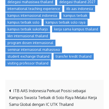
delegasi mahasiswa thailand
delegasi thailand 2027
international teaching experience
itb aas indonesia
kampus internasional indonesia
kampus terbaik
kampus terbaik solo
kampus terbaik solo raya
kampus terbaik sukoharjo
kerja sama kampus thailand
kkn internasional thailand
program dosen internasional
seminar internasional mahasiswa
student exchange thailand
transfer kredit thailand
visiting professor thailand
ITB AAS Indonesia Perkuat Posisi sebagai
Kampus Swasta Terbaik di Solo Raya Melalui Kerja
Sama Global dengan IC UTK Thailand