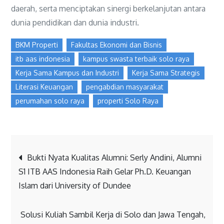
daerah, serta menciptakan sinergi berkelanjutan antara
dunia pendidikan dan dunia industri.
BKM Properti
Fakultas Ekonomi dan Bisnis
itb aas indonesia
kampus swasta terbaik solo raya
Kerja Sama Kampus dan Industri
Kerja Sama Strategis
Literasi Keuangan
pengabdian masyarakat
perumahan solo raya
properti Solo Raya
Bukti Nyata Kualitas Alumni: Serly Andini, Alumni
S1 ITB AAS Indonesia Raih Gelar Ph.D. Keuangan
Islam dari University of Dundee
Solusi Kuliah Sambil Kerja di Solo dan Jawa Tengah,