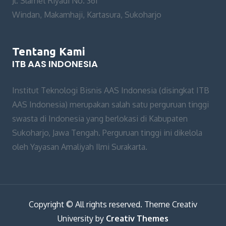
Jl. Slamet Riyadi No. 361
Windan, Makamhaji, Kartasura, Sukoharjo
Tentang Kami
ITB AAS INDONESIA
Institut Teknologi Bisnis AAS Indonesia (disingkat ITB
AAS Indonesia) merupakan salah satu perguruan tinggi
swasta di Indonesia yang berlokasi di Kabupaten
Sukoharjo, Jawa Tengah. Perguruan tinggi ini dikelola
oleh Yayasan Amaliyah Ilmi Surakarta.
Copyright © All rights reserved. Theme Creativ
University by
Creativ Themes