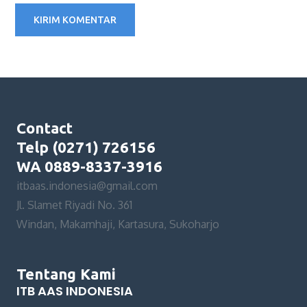
Contact
Telp (0271) 726156
WA 0889-8337-3916
itbaas.indonesia@gmail.com
Jl. Slamet Riyadi No. 361
Windan, Makamhaji, Kartasura, Sukoharjo
Tentang Kami
ITB AAS INDONESIA