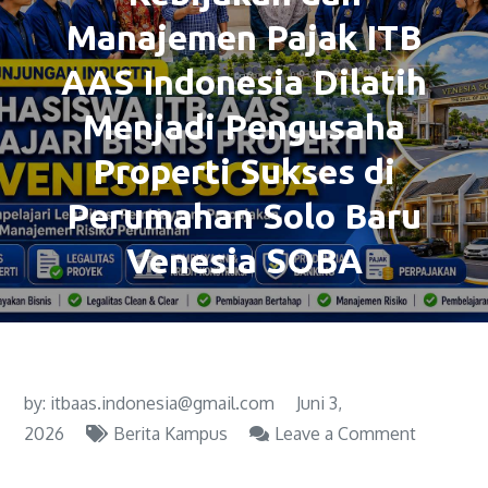
Manajemen Pajak ITB
AAS Indonesia Dilatih
Menjadi Pengusaha
Properti Sukses di
Perumahan Solo Baru
Venesia SOBA
by:
itbaas.indonesia@gmail.com
Juni 3,
2026
Berita Kampus
Leave a Comment