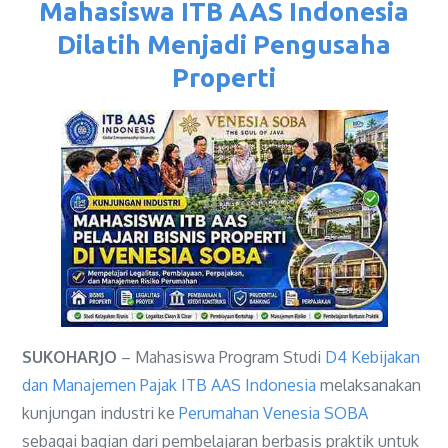
Mahasiswa ITB AAS Indonesia
Dilatih Menjadi Pengusaha
Properti
SUKOHARJO
– Mahasiswa Program Studi
D4 Kebijakan
dan Manajemen Pajak
ITB AAS Indonesia
melaksanakan
kunjungan industri ke
Perumahan Venesia SOBA
sebagai bagian dari pembelajaran berbasis praktik untuk