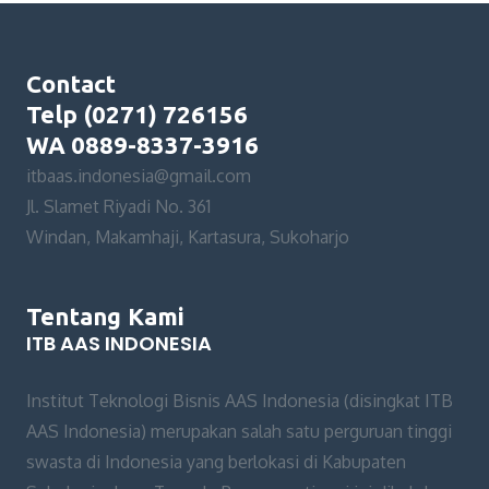
Contact
Telp (0271) 726156
WA 0889-8337-3916
itbaas.indonesia@gmail.com
Jl. Slamet Riyadi No. 361
Windan, Makamhaji, Kartasura, Sukoharjo
Tentang Kami
ITB AAS INDONESIA
Institut Teknologi Bisnis AAS Indonesia (disingkat ITB
AAS Indonesia) merupakan salah satu perguruan tinggi
swasta di Indonesia yang berlokasi di Kabupaten