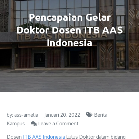
Pencapaian Gelar
Doktor Dosen ITB AAS
Indonesia
by:
ass-amelia
Januari 20, 2022
Berita
Kampus
Leave a Comment
Dosen
ITB AAS Indonesia
Lulus Doktor dalam bidang