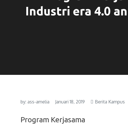
Industri era 4.0 an
by:
ass-amelia
Januari 18, 2019
Berita Kampus
Program Kerjasama