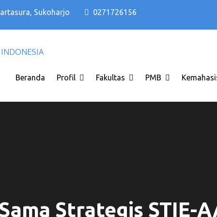
Kartasura, Sukoharjo
0271726156
Kampus PTS Solo Terbaik di Solo Raya I
Kampus PTS Solo Terbaik
INDONESIA
Beranda
Profil
Fakultas
PMB
Kemahasi
 Sama Strategis STIE-