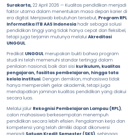
Surakarta,
22 April 2026 — Kualitas pendidikan menjadi
faktor utama dalam menentukan masa depan karier di
era digital. Menjawab kebutuhan tersebut,
Program RPL
Informatika ITB AAS Indonesia
hadir sebagai solusi
pendidikan tinggi yang tidak hanya cepat dan fleksibel,
tetapi juga terjamin mutunya melalui
Akreditasi
UNGGUL
.
Predikat
UNGGUL
merupakan bukti bahwa program
studi ini telah memenuhi standar tertinggi dalam
penilaian nasional, baik dari sisi
kurikulum, kualitas
pengajaran, fasilitas pembelajaran, hingga tata
kelola institusi
. Dengan demikian, mahasiswa tidak
hanya memperoleh gelar akademik, tetapi juga
mendapatkan jaminan kualitas pendidikan yang diakui
secara luas.
Melalui jalur
Rekognisi Pembelajaran Lampau (RPL)
,
calon mahasiswa berkesempatan menempuh
pendidikan secara lebih efisien. Pengalaman kerja dan
kompetensi yang telah dimiliki dapat dikonversi
menjadi
Satuan Kredit Semester (SKS)
, sehingga