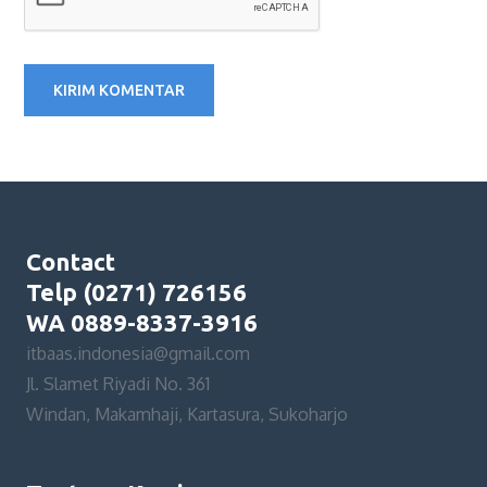
Contact
Telp (0271) 726156
WA 0889-8337-3916
itbaas.indonesia@gmail.com
Jl. Slamet Riyadi No. 361
Windan, Makamhaji, Kartasura, Sukoharjo