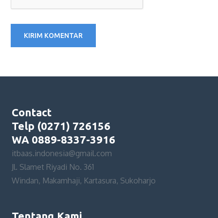
Contact
Telp (0271) 726156
WA 0889-8337-3916
itbaas.indonesia@gmail.com
Jl. Slamet Riyadi No. 361
Windan, Makamhaji, Kartasura, Sukoharjo
Tentang Kami