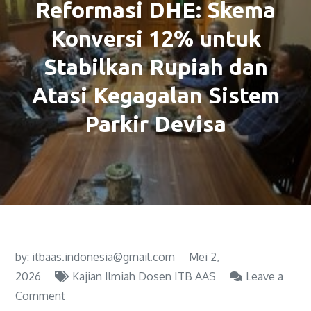
Reformasi DHE: Skema
Konversi 12% untuk
Stabilkan Rupiah dan
Atasi Kegagalan Sistem
Parkir Devisa
by:
itbaas.indonesia@gmail.com
Mei 2,
2026
Kajian Ilmiah Dosen ITB AAS
Leave a
Comment