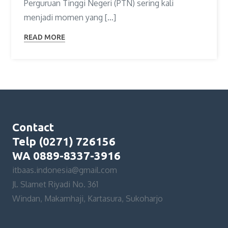
Perguruan Tinggi Negeri (PTN) sering kali
menjadi momen yang […]
READ MORE
Contact
Telp (0271) 726156
WA 0889-8337-3916
itbaas.indonesia@gmail.com
Jl. Slamet Riyadi No. 361
Windan, Makamhaji, Kartasura, Sukoharjo