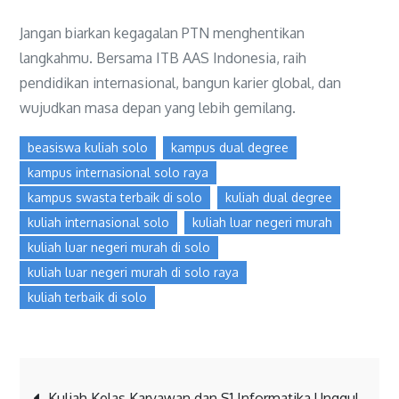
Jangan biarkan kegagalan PTN menghentikan
langkahmu. Bersama ITB AAS Indonesia, raih
pendidikan internasional, bangun karier global, dan
wujudkan masa depan yang lebih gemilang.
beasiswa kuliah solo
kampus dual degree
kampus internasional solo raya
kampus swasta terbaik di solo
kuliah dual degree
kuliah internasional solo
kuliah luar negeri murah
kuliah luar negeri murah di solo
kuliah luar negeri murah di solo raya
kuliah terbaik di solo
Kuliah Kelas Karyawan dan S1 Informatika Unggul