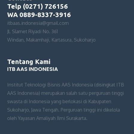
Telp (0271) 726156
WA 0889-8337-3916
itbaas.indonesia@gmail.com
Jl. Slamet Riyadi No. 361
Windan, Makamhaji, Kartasura, Sukoharjo
Tentang Kami
ITB AAS INDONESIA
Institut Teknologi Bisnis AAS Indonesia (disingkat ITB
AAS Indonesia) merupakan salah satu perguruan tinggi
swasta di Indonesia yang berlokasi di Kabupaten
Sukoharjo, Jawa Tengah. Perguruan tinggi ini dikelola
oleh Yayasan Amaliyah Ilmi Surakarta.