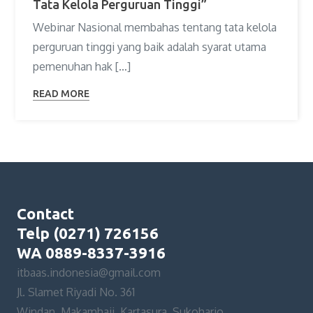
Tata Kelola Perguruan Tinggi”
Webinar Nasional membahas tentang tata kelola
perguruan tinggi yang baik adalah syarat utama
pemenuhan hak […]
READ MORE
Contact
Telp (0271) 726156
WA 0889-8337-3916
itbaas.indonesia@gmail.com
Jl. Slamet Riyadi No. 361
Windan, Makamhaji, Kartasura, Sukoharjo