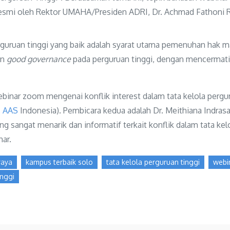
resmi oleh Rektor UMAHA/Presiden ADRI, Dr. Achmad Fathoni Ro
uruan tinggi yang baik adalah syarat utama pemenuhan hak mas
an
good governance
pada perguruan tinggi, dengan mencermati p
nar zoom mengenai konflik interest dalam tata kelola pergur
s AAS
Indonesia). Pembicara kedua adalah Dr. Meithiana Indrasa
sangat menarik dan informatif terkait konflik dalam tata kelo
nar.
raya
kampus terbaik solo
tata kelola perguruan tinggi
webi
inggi