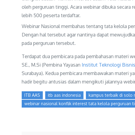
oleh perguruan tinggi. Acara webinar dibuka secara 
lebih 500 peserta terdaftar.
Webinar Nasional membahas tentang tata kelola perg
Dengan hal tersebut agar nantinya dapat mewujudk
pada perguruan tersebut.
Terdapat dua pembicara pada pembahasan materi webi
SE., M.Si (Pembina Yayasan
Institut Teknologi Bisni
Surabaya). Kedua pembicara membawakan materi yang 
hadir begitu antusias dalam mengikuti jalannya webi
ITB AAS
itb aas indonesia
kampus terbaik di solo 
webinar nasional konflik interest tata kelola perguruan t