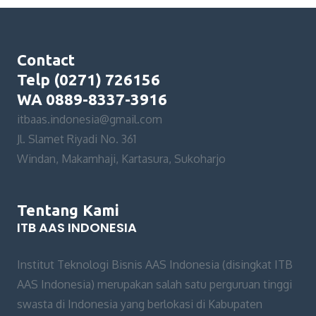
Contact
Telp (0271) 726156
WA 0889-8337-3916
itbaas.indonesia@gmail.com
Jl. Slamet Riyadi No. 361
Windan, Makamhaji, Kartasura, Sukoharjo
Tentang Kami
ITB AAS INDONESIA
Institut Teknologi Bisnis AAS Indonesia (disingkat ITB
AAS Indonesia) merupakan salah satu perguruan tinggi
swasta di Indonesia yang berlokasi di Kabupaten