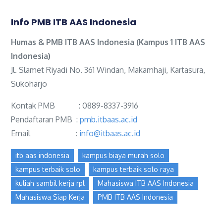
Info PMB ITB AAS Indonesia
Humas & PMB ITB AAS Indonesia (Kampus 1 ITB AAS
Indonesia)
Jl. Slamet Riyadi No. 361 Windan, Makamhaji, Kartasura,
Sukoharjo
Kontak PMB : 0889-8337-3916
Pendaftaran PMB :
pmb.itbaas.ac.id
Email :
info@itbaas.ac.id
itb aas indonesia
kampus biaya murah solo
kampus terbaik solo
kampus terbaik solo raya
kuliah sambil kerja rpl
Mahasiswa ITB AAS Indonesia
Mahasiswa Siap Kerja
PMB ITB AAS Indonesia