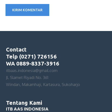
Contact
Telp (0271) 726156
WA 0889-8337-3916
itbaas.indonesia@gmail.com
Jl. Slamet Riyadi No. 361
Windan, Makamhaji, Kartasura, Sukoharjo
Tentang Kami
ITB AAS INDONESIA