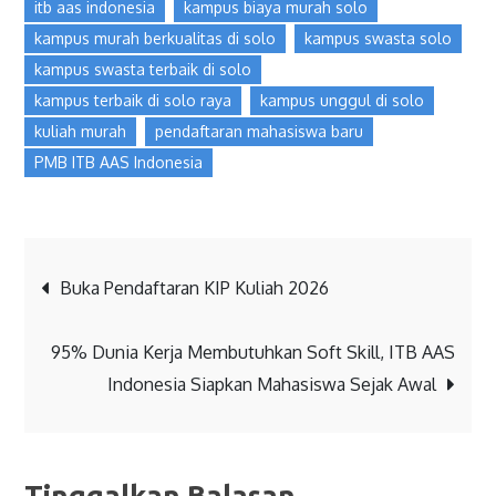
itb aas indonesia
kampus biaya murah solo
kampus murah berkualitas di solo
kampus swasta solo
kampus swasta terbaik di solo
kampus terbaik di solo raya
kampus unggul di solo
kuliah murah
pendaftaran mahasiswa baru
PMB ITB AAS Indonesia
Buka Pendaftaran KIP Kuliah 2026
95% Dunia Kerja Membutuhkan Soft Skill, ITB AAS
Indonesia Siapkan Mahasiswa Sejak Awal
Tinggalkan Balasan