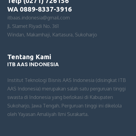
Telp (0271) 726156
WA 0889-8337-3916
itbaas.indonesia@gmail.com
Jl. Slamet Riyadi No. 361
Windan, Makamhaji, Kartasura, Sukoharjo
Tentang Kami
ITB AAS INDONESIA
Institut Teknologi Bisnis AAS Indonesia (disingkat ITB
AAS Indonesia) merupakan salah satu perguruan tinggi
swasta di Indonesia yang berlokasi di Kabupaten
Sukoharjo, Jawa Tengah. Perguruan tinggi ini dikelola
oleh Yayasan Amaliyah Ilmi Surakarta.