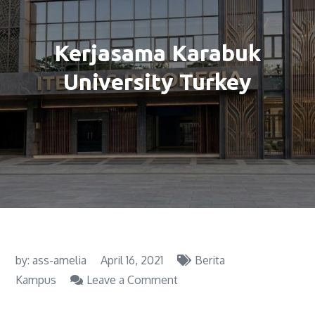
Kerjasama Karabuk
University Turkey
by:
ass-amelia
April 16, 2021
Berita
Kampus
Leave a Comment