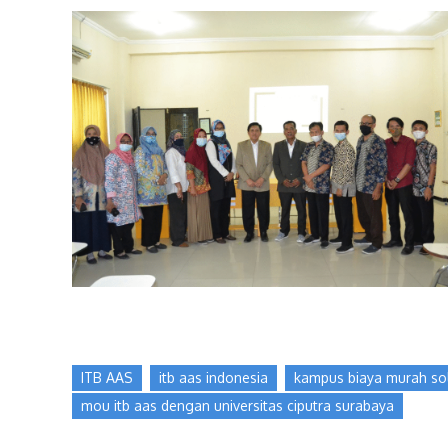
ITB AAS
itb aas indonesia
kampus biaya murah so
mou itb aas dengan universitas ciputra surabaya