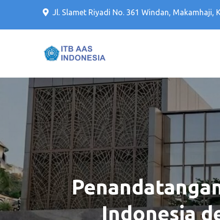
Jl. Slamet Riyadi No. 361 Windan, Makamhaji, 
Kampus PTS Solo Terbaik 
Kampus PTS Sol
Penandatangana
Indonesia d