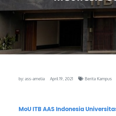
by:
ass-amelia
April 19, 2021
Berita Kampus
MoU ITB AAS Indonesia Universit