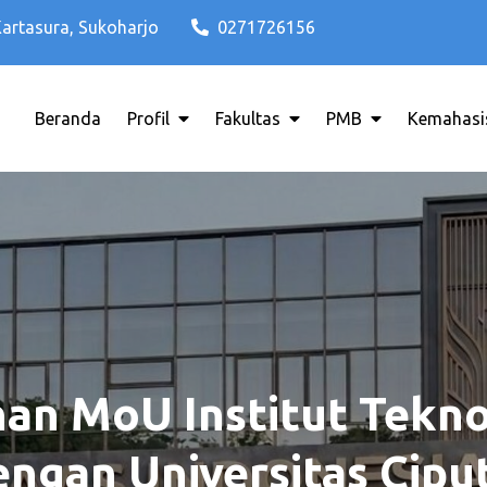
Kartasura, Sukoharjo
0271726156
Beranda
Profil
Fakultas
PMB
Kemahasi
di Solo Raya ITB AAS INDONESIA
o Terbaik di Solo Raya ITB AAS 
n MoU Institut Tekno
engan Universitas Cipu