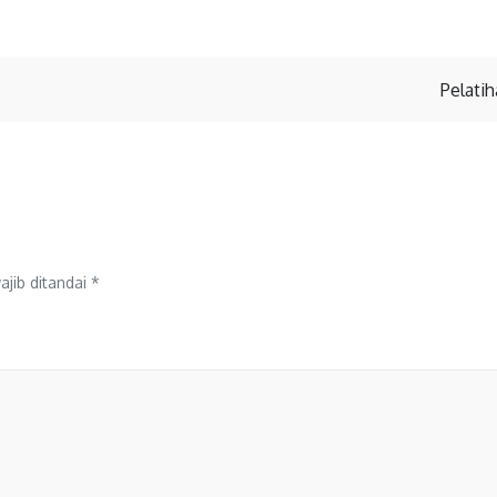
Pelati
jib ditandai
*